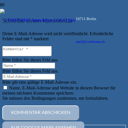
10711 Berlin
Schreibe einen Kommentar
Deine E-Mail-Adresse wird nicht veröffentlicht.
Erforderliche
Felder sind mit
*
markiert
mail@conforma.de
Bitte füllen Sie dieses Feld aus.
Bitte füllen Sie dieses Feld aus.
Bitte gib eine gültige E-Mail-Adresse ein.
Name, E-Mail-Adresse und Website in diesem Browser für
meinen nächsten Kommentar speichern.
Sie müssen den Bedingungen zustimmen, um fortzufahren.
KOMMENTAR ABSCHICKEN
AUF GOOGLE MAPS ANSEHEN